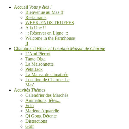
Accueil
Vous y êtes !
Bienvenue au Mas !!
Restaurants
WEEK-ENDS TRUFFES
A la Une !!
::: Réserver en Ligne :::
Welcome in the Farmhouse
!!
Chambres d'Hôtes
et Location Maison de Charme
L'Ami Pierrot
Tante Olga
La Maisonnette
Petit Jack
La Mansarde climatisée
Location de Charme 'Le
Mas'
Activités
Thèmes
Calendrier des Marchés
Animations, fêtes...
Velo
Marlène Aquarelle
Qi Gong Détente
Distractions
Golf