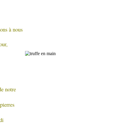
ons à nous
our,
de notre
pierres
di