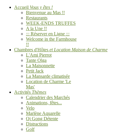
Accueil
Vous y êtes !
Bienvenue au Mas !!
Restaurants
WEEK-ENDS TRUFFES
A la Une !!
::: Réserver en Ligne :::
Welcome in the Farmhouse
!!
Chambres d'Hôtes
et Location Maison de Charme
L'Ami Pierrot
Tante Olga
La Maisonnette
Petit Jack
La Mansarde climatisée
Location de Charme 'Le
Mas'
Activités
Thèmes
Calendrier des Marchés
Animations, fêtes...
Velo
Marlène Aquarelle
Qi Gong Détente
Distractions
Golf