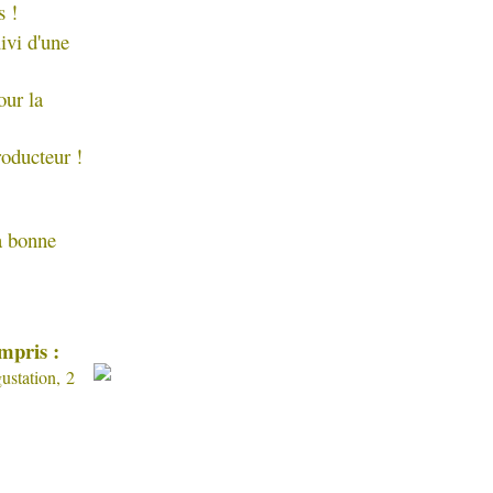
s !
uivi d'une
our la
roducteur !
a bonne
mpris :
ustation, 2