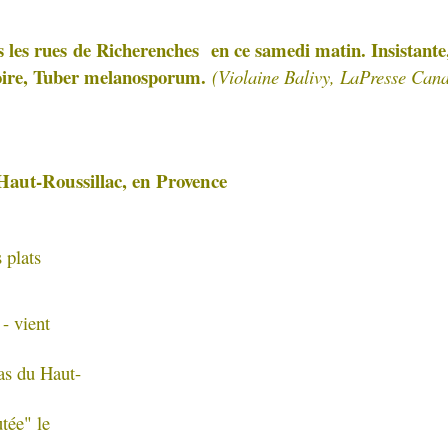
s les rues
de Richerenches en ce samedi matin. Insistante,
 noire, Tuber melanosporum.
(Violaine Balivy, LaPresse Can
aut-Roussillac, en Provence
 plats
 - vient
Mas du Haut-
utée" le