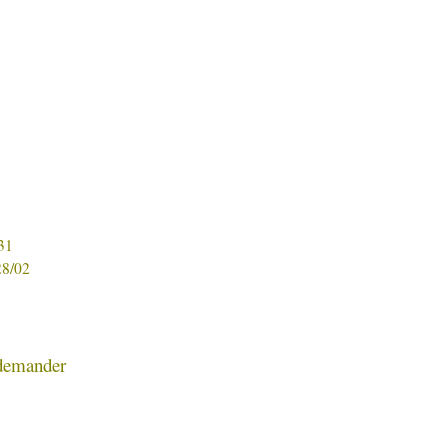
31
28/02
 demander