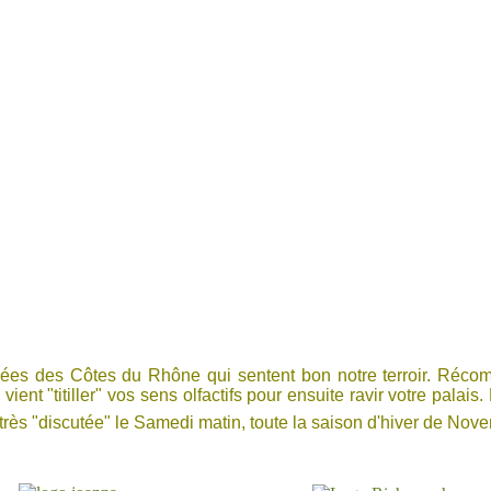
 des Côtes du Rhône qui sentent bon notre terroir. Récomp
- vient "titiller" vos sens olfactifs pour ensuite ravir votre pal
et très "discutée" le Samedi matin, toute la saison d'hiver de No